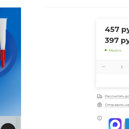
457
ру
397
ру
Много
Рассчитать д
Отправить на