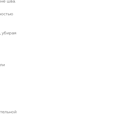
ине шва.
ностью
, убирая
или
ительной