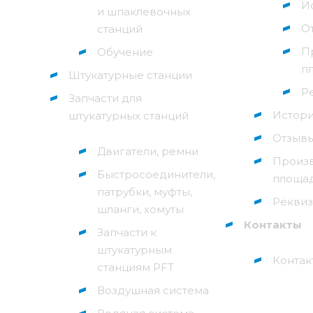
И
и шпаклевочных
О
станций
П
Обучение
п
Штукатурные станции
Р
Запчасти для
Истор
штукатурных станций
Отзыв
Двигатели, ремни
Произ
Быстросоединители,
площа
патрубки, муфты,
Реквиз
шланги, хомуты
Контакты
Запчасти к
штукатурным
Контак
станциям PFT
Воздушная система