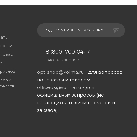
ПОДПИСАТЬСЯ НА РАССЫЛКУ
латы
ставки
8 (800) 700-04-17
 товар
ЗАКАЗАТЬ ЗВОНОК
ет
риалов
opt-shop@volma.ru
- для вопросов
по заказам и товарам
ара и
редств
officeuk@volma.ru
- для
официальных запросов (не
касающихся наличия товаров и
заказов)