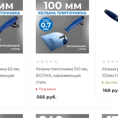
ика 60 мм,
Кельма плиточника 100 мм,
Кельма 
веющая
ВОЛМА, нержавеющая
100мм.1.
сталь
Достат
Под заказ
168
ру
566
руб.