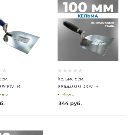
рем.
Кельма рем.
109.10VTB
100мм.0.031.00VTB
очно
Много
б.
344
руб.