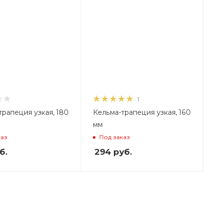
1
трапеция узкая, 180
Кельма-трапеция узкая, 160
мм
каз
Под заказ
б.
294
руб.