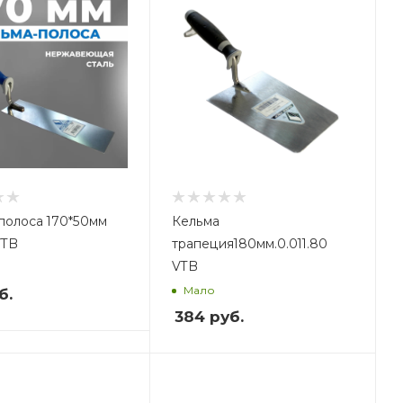
полоса 170*50мм
Кельма
VTB
трапеция180мм.0.011.80
VTB
Мало
б.
384
руб.
ес, кг
,2