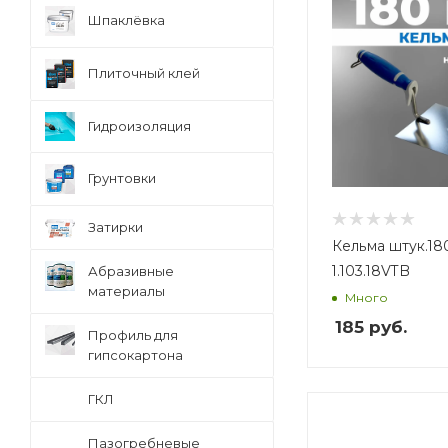
Шпаклёвка
Плиточный клей
Гидроизоляция
Грунтовки
Затирки
Кельма штук.180мм.
1.103.18VTB
Абразивные
материалы
Много
185
руб.
Профиль для
гипсокартона
ГКЛ
Вес, кг
Вес, кг
Пазогребневые
0,28
0,25