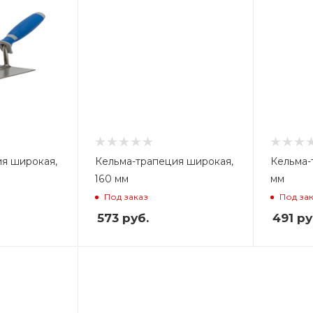
я широкая,
Кельма-трапеция широкая,
Кельма-
160 мм
мм
Под заказ
Под за
573
руб.
491
ру