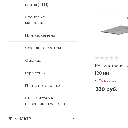
плиты (ПГП)
Стеновые
материалы
Плитка, камень
Фасадные системы
Одежда
Кельма-трапеци
180 мм
Герметики
Под заказ
Плита потолочная
330
руб.
СВП (Система
выравнивания пола)
Вес, кг
0,13
ФИЛЬТР