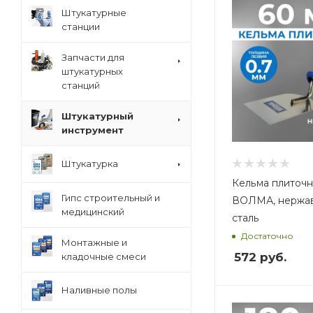
Вес, кг
Вес, кг
Штукатурные
0,13
0,13
станции
Запчасти для
штукатурных
станций
Штукатурный
инструмент
Штукатурка
Кельма плиточн
Гипс строительный и
ВОЛМА, нержа
медицинский
сталь
Достаточно
Монтажные и
572
руб.
кладочные смеси
Наливные полы