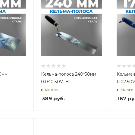
Кельма-полоса 240*50мм
Кельма-
0.040.50VTB
1.102.50
Много
Много
389
руб.
167
ру
Вес, кг
В
0,22
0