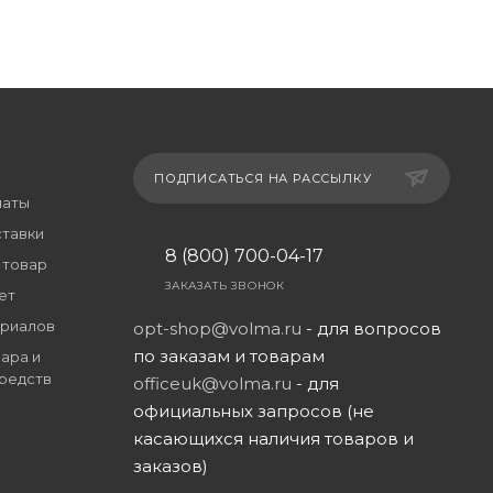
ПОДПИСАТЬСЯ НА РАССЫЛКУ
латы
ставки
8 (800) 700-04-17
 товар
ЗАКАЗАТЬ ЗВОНОК
ет
риалов
opt-shop@volma.ru
- для вопросов
по заказам и товарам
ара и
редств
officeuk@volma.ru
- для
официальных запросов (не
касающихся наличия товаров и
заказов)