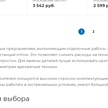
.опт
Московская обл.опт
Московс
3 542
руб.
2 599
р
1
2
м предприятиям, выполняющим отделочные работы сто
станций оптом. Это позволяет снизить расходы на те
ростои. Для замены деталей лучше использовать ориг
аметрам адекватные техники.
роителей пользуются высоким спросом комплектующие 
ны работать в экстремальных условиях, имеют большой
 выбора