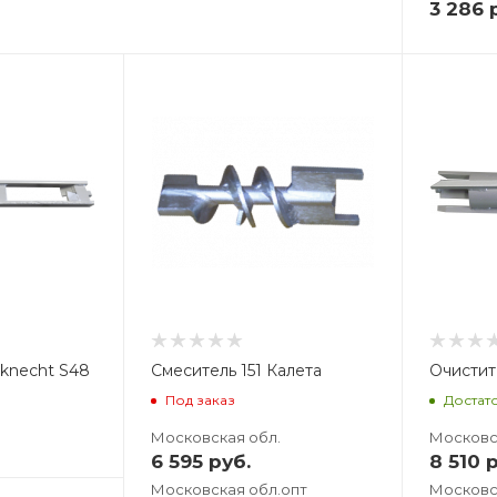
3 286
р
Вес, кг
В
3,243
4,
knecht S48
Смеситель 151 Калета
Очистит
Под заказ
Достат
Московская обл.
Московс
6 595
руб.
8 510
р
Московская обл.опт
Московс