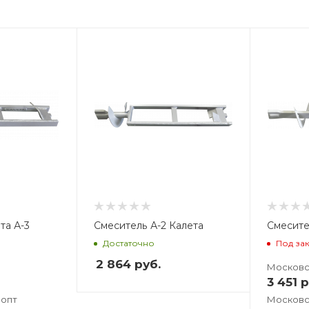
Вес, кг
В
2,876
3
та А-3
Смеситель А-2 Калета
Смесите
Достаточно
Под за
2 864
руб.
.
Московс
3 451
р
.опт
Московс