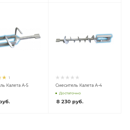
ес, кг
,22
1
ль Калета А-5
Смеситель Калета А-4
Достаточно
руб.
8 230
руб.