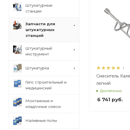
Вес, кг
Штукатурные
2,971
станции
Запчасти для
штукатурных
станций
Штукатурный
инструмент
Штукатурка
1
Смеситель Кале
Гипс строительный и
легкий
медицинский
Достаточно
6 741
руб.
Монтажные и
кладочные смеси
Наливные полы