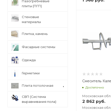
1 968
руб.
Пазогребневые
плиты (ПГП)
Стеновые
Вес, кг
Вес, кг
материалы
3,134
3,299
Плитка, камень
Фасадные системы
Одежда
Герметики
Смеситель Кале
Плита потолочная
Достаточно
Московская обл
СВП (Система
2 862
руб.
выравнивания пола)
Московская обл