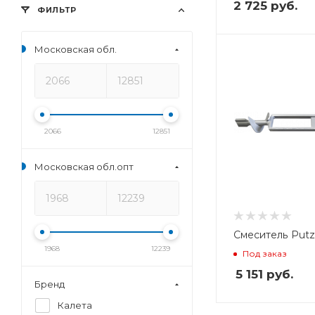
2 725
руб.
ФИЛЬТР
Московская обл.
Вес, кг
Вес, кг
3,321
0,96
2066
12851
Московская обл.опт
Смеситель Putz
1968
12239
Под заказ
5 151
руб.
Бренд
Калета