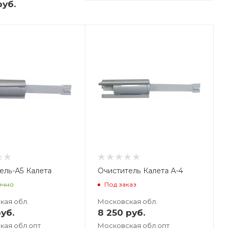
уб.
ес, кг
131
ель-А5 Калета
Очиститель Калета А-4
очно
Под заказ
кая обл.
Московская обл.
уб.
8 250
руб.
кая обл.опт
Московская обл.опт