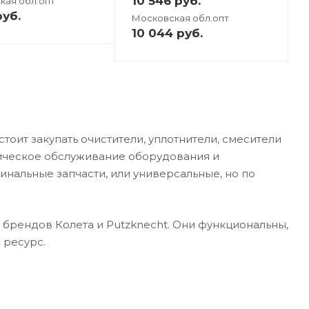
10 546
руб.
кая обл.опт
уб.
Московская обл.опт
10 044
руб.
ит закупать очистители, уплотнители, смесители
хническое обслуживание оборудования и
инальные запчасти, или универсальные, но по
брендов Колета и Putzknecht. Они функциональны,
 ресурс.