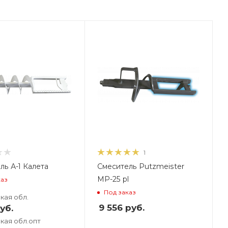
ес, кг
1
ль А-1 Калета
Смеситель Putzmeister
MP-25 pl
каз
Под заказ
кая обл.
9 556
руб.
уб.
кая обл.опт