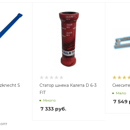
Вес, кг
В
2,971
4
zknecht S
Статор шнека Калета D 6-3
Смесите
FIT
Мало
Много
7 549
7 333
руб.
.
.опт