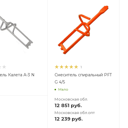
ес, кг
1
ель Калета А-3 N
Смеситель спиральный PFT
G 4/5
Мало
Московская обл.
12 851
руб.
Московская обл.опт
12 239
руб.