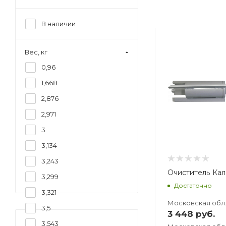
В наличии
Вес, кг
Вес, кг
Вес, кг
3,543
3,66
0,96
1,668
2,876
2,971
3
3,134
3,243
Очиститель Кал
3,299
Достаточно
3,321
Московская обл
3,5
3 448
руб.
3,543