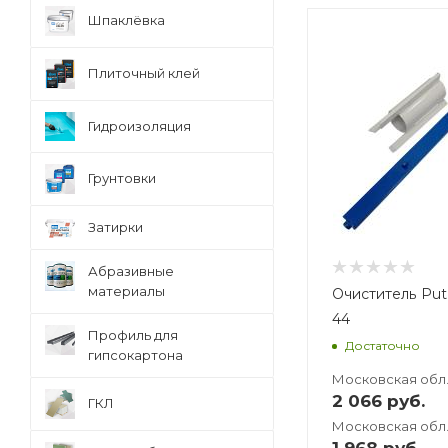
Шпаклёвка
Вес, кг
3
Плиточный клей
Гидроизоляция
Грунтовки
Затирки
Абразивные
материалы
Очиститель Put
44
Профиль для
Достаточно
гипсокартона
Московская обл
2 066
руб.
ГКЛ
Московская обл