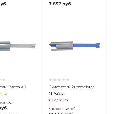
уб.
7 857
руб.
ес, кг
,5
ель Калета А-1
Очиститель Putzmeister
MP-25 pl
очно
Под заказ
кая обл.
уб.
Московская обл.