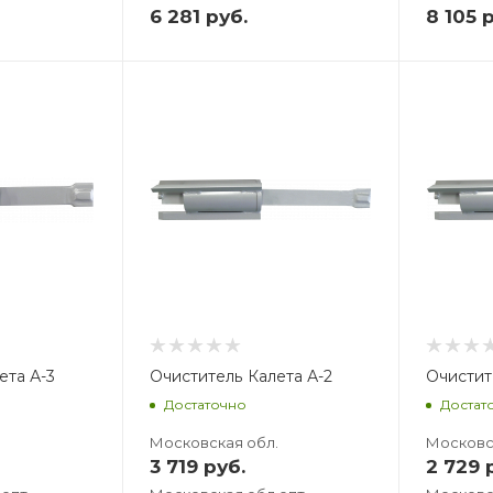
6 281
руб.
8 105
р
Вес, кг
В
3,773
3
ета А-3
Очиститель Калета А-2
Очистит
Достаточно
Достат
.
Московская обл.
Московс
3 719
руб.
2 729
р