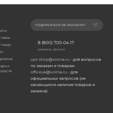
ПОДПИСАТЬСЯ НА РАССЫЛКУ
латы
ставки
8 (800) 700-04-17
 товар
ЗАКАЗАТЬ ЗВОНОК
ет
риалов
opt-shop@volma.ru
- для вопросов
по заказам и товарам
ара и
редств
officeuk@volma.ru
- для
официальных запросов (не
касающихся наличия товаров и
заказов)