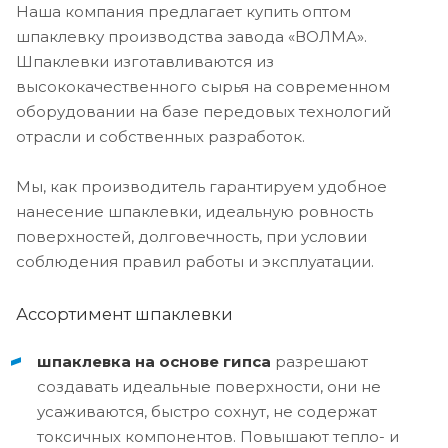
Наша компания предлагает купить оптом
шпаклевку производства завода «ВОЛМА».
Шпаклевки изготавливаются из
высококачественного сырья на современном
оборудовании на базе передовых технологий
отрасли и собственных разработок.
Мы, как производитель гарантируем удобное
нанесение шпаклевки, идеальную ровность
поверхностей, долговечность, при условии
соблюдения правил работы и эксплуатации.
Ассортимент шпаклевки
шпаклевка на основе гипса
разрешают
создавать идеальные поверхности, они не
усаживаются, быстро сохнут, не содержат
токсичных компонентов. Повышают тепло- и