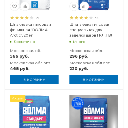
21
95
Шпаклевка гипсовая
Шпатлевка гипсовая
финишная "ВОЛМА-
специальная для
Arctic", 20 кг
заделки швов ГКЛ, ГВЛ
"ВОЛМА-Шов", 5 кг
Достаточно
Много
Московская обл.
Московская обл.
566
руб.
296
руб.
Московская обл.опт
Московская обл.опт
468
руб.
220
руб.
В КОРЗИНУ
В КОРЗИНУ
Вес, кг
Акция
22