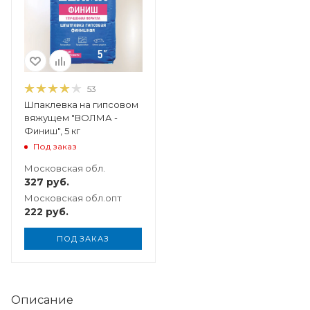
53
Шпаклевка на гипсовом
вяжущем "ВОЛМА -
Финиш", 5 кг
Под заказ
Московская обл.
327
руб.
Московская обл.опт
222
руб.
ПОД ЗАКАЗ
Описание