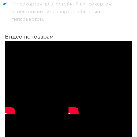
Гипсокартон
:
влагостойкий гипсокартон
,
огнестойкий гипсокартон
,
обычный
гипсокартон
.
Видео по товарам