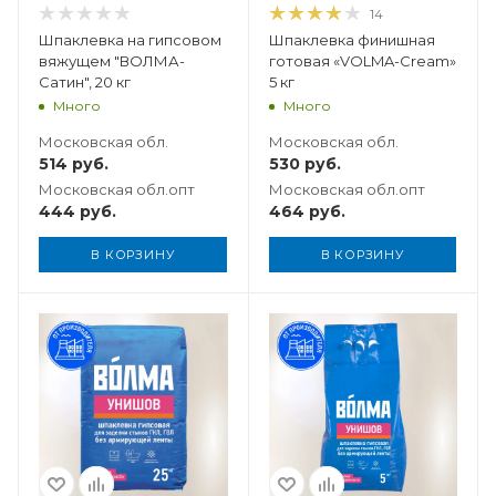
14
Шпаклевка на гипсовом
Шпаклевка финишная
вяжущем "ВОЛМА-
готовая «VOLMA-Cream»
Сатин", 20 кг
5 кг
Много
Много
Московская обл.
Московская обл.
514
руб.
530
руб.
Московская обл.опт
Московская обл.опт
444
руб.
464
руб.
В КОРЗИНУ
В КОРЗИНУ
Вес, кг
5