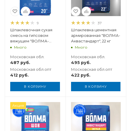
9
37
Шпаклевочная сухая
Шпаклевка цементная
смесь на гипсовом
армированная "ВОЛМА-
вяжущем "ВОЛМА-
Аквастандарт", 22 кг
Стандарт" базовая, 20 кг
Много
Много
Московская обл.
Московская обл.
487
руб.
495
руб.
Московская обл.опт
Московская обл.опт
412
руб.
422
руб.
В КОРЗИНУ
В КОРЗИНУ
Вес, кг
Акция
22