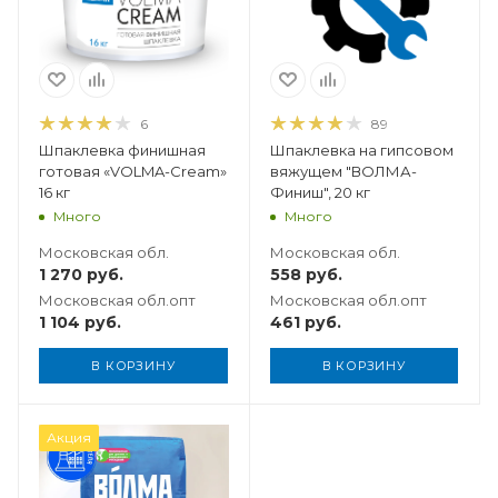
6
89
Шпаклевка финишная
Шпаклевка на гипсовом
готовая «VOLMA-Cream»
вяжущем "ВОЛМА-
16 кг
Финиш", 20 кг
Много
Много
Московская обл.
Московская обл.
1 270
руб.
558
руб.
Московская обл.опт
Московская обл.опт
1 104
руб.
461
руб.
В КОРЗИНУ
В КОРЗИНУ
Акция