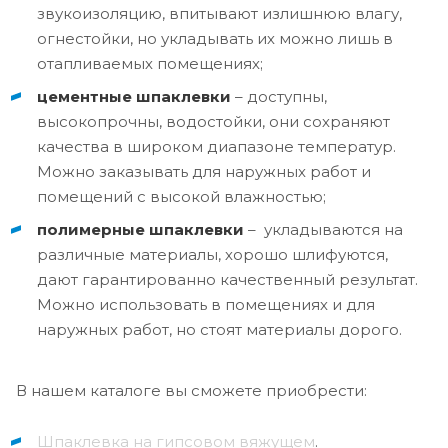
звукоизоляцию, впитывают излишнюю влагу,
огнестойки, но укладывать их можно лишь в
отапливаемых помещениях;
цементные шпаклевки
– доступны,
высокопрочны, водостойки, они сохраняют
качества в широком диапазоне температур.
Можно заказывать для наружных работ и
помещений с высокой влажностью;
полимерные шпаклевки
– укладываются на
различные материалы, хорошо шлифуются,
дают гарантированно качественный результат.
Можно использовать в помещениях и для
наружных работ, но стоят материалы дорого.
В нашем каталоге вы сможете приобрести:
Шпаклевка на гипсовом вяжущем
.