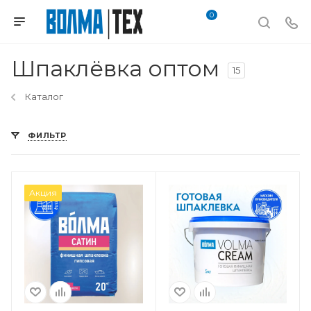
0
Шпаклёвка оптом
15
Каталог
ФИЛЬТР
Вес, кг
Акция
5 кг