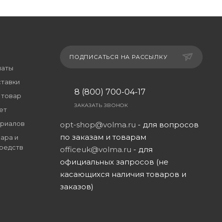
ПОДПИСАТЬСЯ НА РАССЫЛКУ
латы
ставки
8 (800) 700-04-17
 товар
ЗАКАЗАТЬ ЗВОНОК
ет
риалов
opt-shop@volma.ru
- для вопросов
по заказам и товарам
ара и
редств
officeuk@volma.ru
- для
официальных запросов (не
касающихся наличия товаров и
заказов)