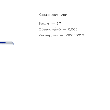
Характеристики
Вес, кг
—
2,7
Объем, м/куб
—
0,005
Размер, мм
—
3000*100*17