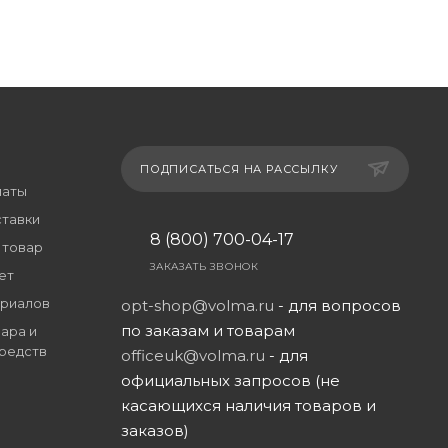
ПОДПИСАТЬСЯ НА РАССЫЛКУ
латы
ставки
8 (800) 700-04-17
 товар
ЗАКАЗАТЬ ЗВОНОК
ет
риалов
opt-shop@volma.ru
- для вопросов
по заказам и товарам
ара и
редств
officeuk@volma.ru
- для
официальных запросов (не
касающихся наличия товаров и
заказов)