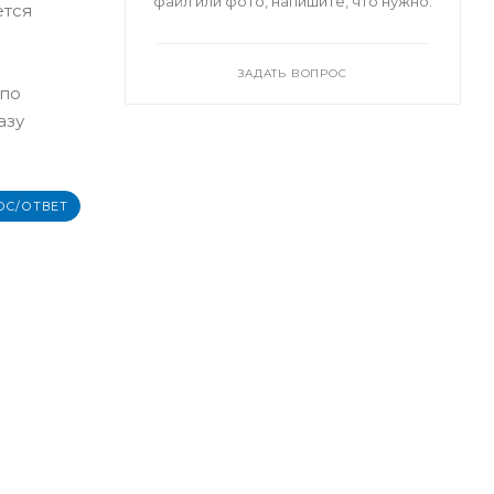
файл или фото, напишите, что нужно.
ется
ЗАДАТЬ ВОПРОС
 по
азу
ОС/ОТВЕТ