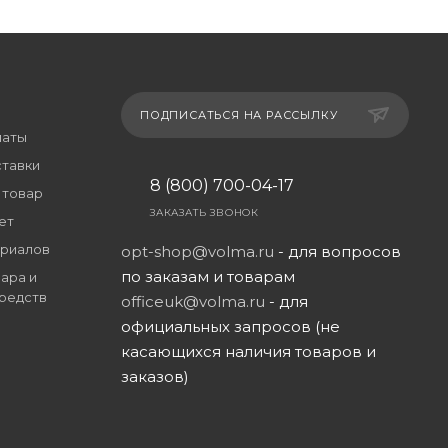
ПОДПИСАТЬСЯ НА РАССЫЛКУ
латы
ставки
8 (800) 700-04-17
 товар
ЗАКАЗАТЬ ЗВОНОК
ет
риалов
opt-shop@volma.ru
- для вопросов
по заказам и товарам
ара и
редств
officeuk@volma.ru
- для
официальных запросов (не
касающихся наличия товаров и
заказов)