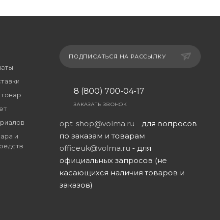
ПОДПИСАТЬСЯ НА РАССЫЛКУ
латы
ставки
8 (800) 700-04-17
 товар
ЗАКАЗАТЬ ЗВОНОК
ет
риалов
opt-shop@volma.ru
- для вопросов
по заказам и товарам
ара и
редств
officeuk@volma.ru
- для
официальных запросов (не
касающихся наличия товаров и
заказов)