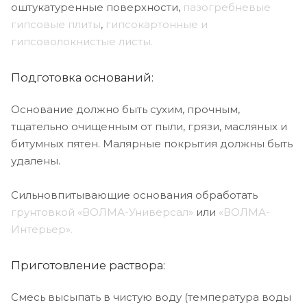
оштукатуренные поверхности,
пазогребневые
гипсовые плиты
,
гипсокартонные и
гипсоволокнистые листы.
Подготовка оснований:
Основание должно быть сухим, прочным,
тщательно очищен­ным от пыли, грязи, масляных и
битумных пятен. Малярные покрытия должны быть
удалены.
Сильновпитывающие основания обработать
грунтовкой «ВОЛМА-Универсал»
или
«ВОЛМА-
Интерьер».
Приготовление раствора:
Смесь высыпать в чистую воду (температура воды