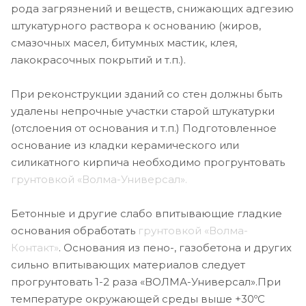
рода загрязнений и веществ, снижающих адгезию
штукатурного раствора к основанию (жиров,
смазочных масел, битумных мастик, клея,
лакокрасочных покрытий и т.п.).
При реконструкции зданий со стен должны быть
удалены непрочные участки старой штукатурки
(отслоения от основания и т.п.) Подготовленное
основание из кладки керамического или
силикатного кирпича необходимо прогрунтовать
грунтовкой «Волма-Универсал».
Бетонные и другие слабо впитывающие гладкие
основания обработать
грунтовкой «Волма-
Контакт»
. Основания из пено-, газобетона и других
сильно впитывающих материалов следует
прогрунтовать 1-2 раза «ВОЛМА-Универсал».При
температуре окружающей среды выше +30ºС