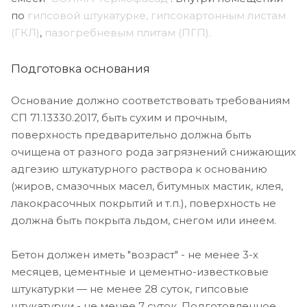
по
гипсовой штукатурке,
гипсокартонным листам
(ГКЛ)
,
пазогребневым плитам (ПГП).
Подготовка основания
Основание должно соответствовать требованиям
СП 71.13330.2017, быть сухим и прочным,
поверхность предварительно должна быть
очищена от разного рода загрязнений снижающих
адгезию штукатурного раствора к основанию
(жиров, смазочных масел, битумных мастик, клея,
лакокрасочных покрытий и т.п.), поверхность не
должна быть покрыта льдом, снегом или инеем.
Бетон должен иметь "возраст" - не менее 3-х
месяцев, цементные и цементно-известковые
штукатурки — не менее 28 суток, гипсовые
штукатурки - не менее 7 суток. Подготовленное