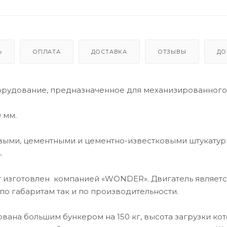
Ь
ОПЛАТА
ДОСТАВКА
ОТЗЫВЫ
ДО
орудование, предназначенное для механизированного
 мм.
выми, цементными и цементно-известковыми штукату
в.
т изготовлен компанией «WONDER». Двигатель являетс
по габаритам так и по производительности.
вана большим бункером на 150 кг, высота загрузки ко