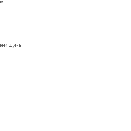
ланг
нем шума