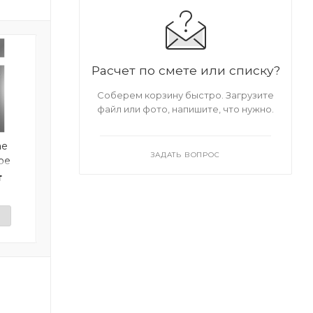
Расчет по смете или списку?
Соберем корзину быстро. Загрузите
файл или фото, напишите, что нужно.
ne
Шпатель фасадный
ЗАДАТЬ ВОПРОС
ое
широкий 480 мм
т
1 414 руб. * 1 шт
и
Нет в наличии