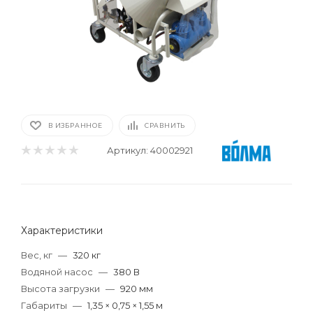
В ИЗБРАННОЕ
СРАВНИТЬ
Артикул:
40002921
Характеристики
Вес, кг
—
320 кг
Водяной насос
—
380 В
Высота загрузки
—
920 мм
Габариты
—
1,35 × 0,75 × 1,55 м