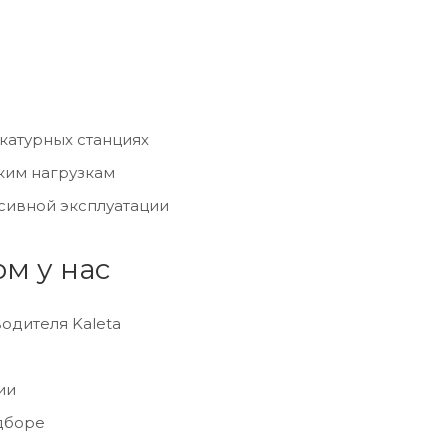
катурных станциях
ким нагрузкам
сивной эксплуатации
м у нас
одителя Kaleta
ии
дборе