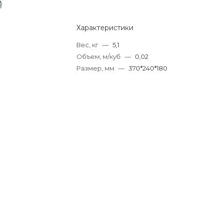
Характеристики
Вес, кг
—
5,1
Объем, м/куб
—
0,02
Размер, мм
—
370*240*180