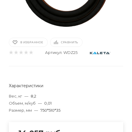
В ИЗБРАННОЕ
СРАВНИТЬ
Артикул:
WDZ25
Характеристики
Вес, кг
—
8,2
Объем, м/куб
—
0,01
Размер, мм
—
750*510*35