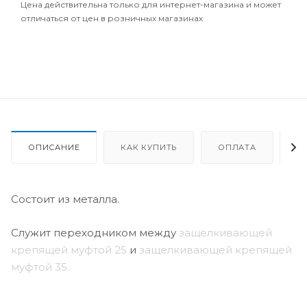
Цена действительна только для интернет-магазина и может
отличаться от цен в розничных магазинах
ОПИСАНИЕ
КАК КУПИТЬ
ОПЛАТА
Д
Состоит из металла.
Служит переходником между
защелкивающей
крепящей муфтой 25
и
защелкивающей крепящей
муфтой 35.