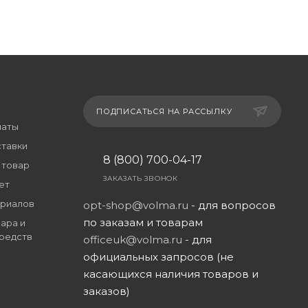
ПОДПИСАТЬСЯ НА РАССЫЛКУ
латы
ставки
8 (800) 700-04-17
 товар
ЗАКАЗАТЬ ЗВОНОК
ет
риалов
opt-shop@volma.ru
- для вопросов
по заказам и товарам
ара и
редств
officeuk@volma.ru
- для
официальных запросов (не
касающихся наличия товаров и
заказов)