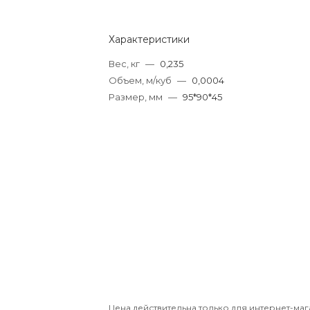
Характеристики
Вес, кг
—
0,235
Объем, м/куб
—
0,0004
Размер, мм
—
95*90*45
Цена действительна только для интернет-маг