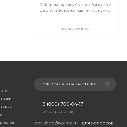
Соберем корзину быстро. Загрузите
файл или фото, напишите, что нужно.
ЗАДАТЬ ВОПРОС
ПОДПИСАТЬСЯ НА РАССЫЛКУ
латы
ставки
8 (800) 700-04-17
 товар
ЗАКАЗАТЬ ЗВОНОК
ет
риалов
opt-shop@volma.ru
- для вопросов