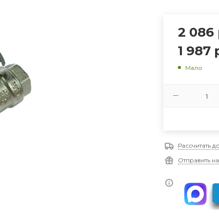
2 086
1 987
р
Мало
Рассчитать д
Отправить на