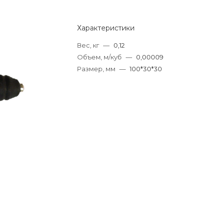
Характеристики
Вес, кг
—
0,12
Объем, м/куб
—
0,00009
Размер, мм
—
100*30*30