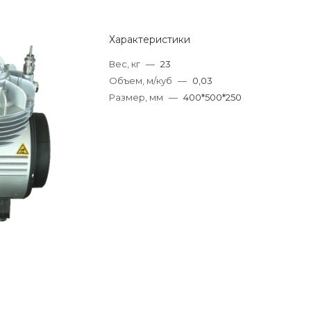
Характеристики
Вес, кг
—
23
Объем, м/куб
—
0,03
Размер, мм
—
400*500*250