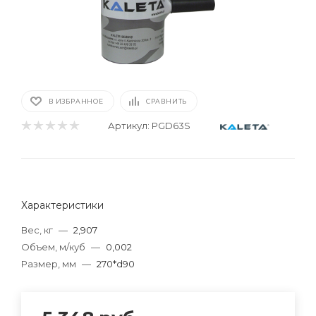
В ИЗБРАННОЕ
СРАВНИТЬ
Артикул:
PGD63S
Характеристики
Вес, кг
—
2,907
Объем, м/куб
—
0,002
Размер, мм
—
270*d90