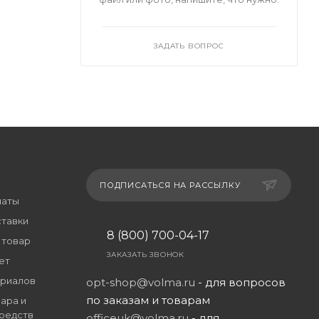
ЗАДАТЬ ВОПРОС
ПОДПИСАТЬСЯ НА РАССЫЛКУ
латы
ставки
8 (800) 700-04-17
 товар
ЗАКАЗАТЬ ЗВОНОК
ет
риалов
opt-shop@volma.ru
- для вопросов
по заказам и товарам
ара и
редств
officeuk@volma.ru
- для