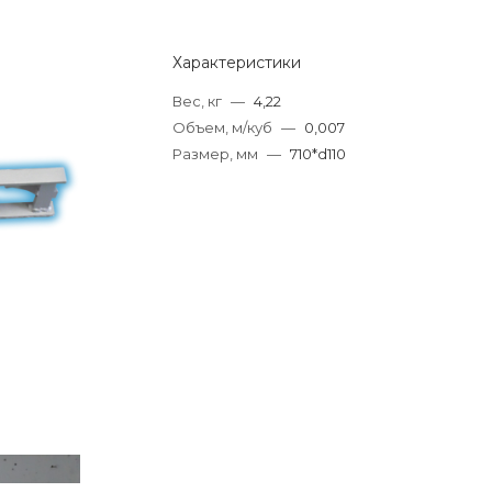
Характеристики
Вес, кг
—
4,22
Объем, м/куб
—
0,007
Размер, мм
—
710*d110