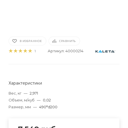
В ИЗБРАННОЕ
СРАВНИТЬ
Артикул:
40000214
1
Характеристики
Вес, кг
—
2,971
Объем, м/куб
—
0,02
Размер, мм
—
490*d200