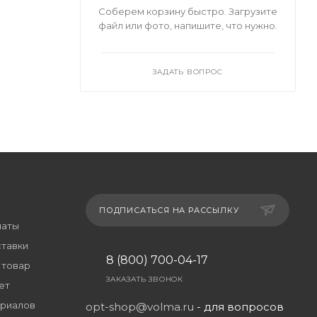
Соберем корзину быстро. Загрузите
файл или фото, напишите, что нужно.
ЗАДАТЬ ВОПРОС
ПОДПИСАТЬСЯ НА РАССЫЛКУ
латы
ставки
8 (800) 700-04-17
 товар
ЗАКАЗАТЬ ЗВОНОК
ет
риалов
opt-shop@volma.ru
- для вопросов