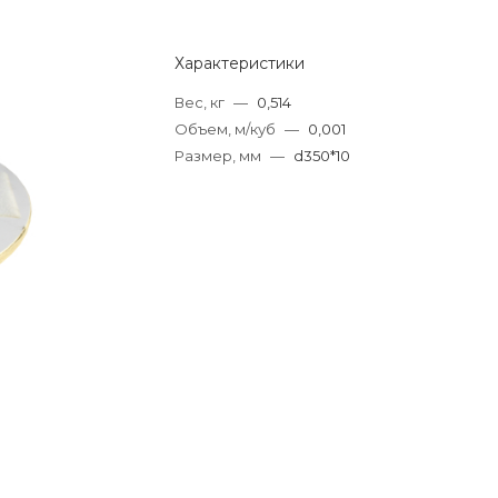
Характеристики
Вес, кг
—
0,514
Объем, м/куб
—
0,001
Размер, мм
—
d350*10