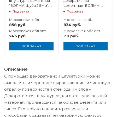
штукатурка цементная
декоративная
"ВОЛМА-Шуба 2,5 мм", 25
цементная "ВОЛМА-
кг
Короед 2,5 мм", 25 кг
Под заказ
Под заказ
Московская обл.
Московская обл.
858
руб.
834
руб.
Московская обл.опт
Московская обл.опт
746
руб.
711
руб.
ПОД ЗАКАЗ
ПОД ЗАКАЗ
Описание
С помощью декоративной штукатурки можно
выполнять и черновое выравнивание, и чистовую
отделку поверхностей стен одним слоем.
Декоративная штукатурка для стен - уникальный
материал, производится на основе цемента или
гипса. Его можно наносить различными
способами, создавать неповторимую фактуру