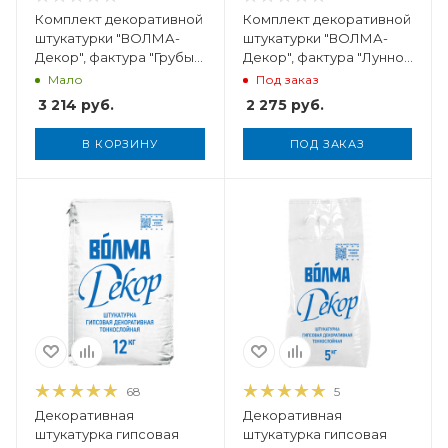
Комплект декоративной
Комплект декоративной
штукатурки "ВОЛМА-
штукатурки "ВОЛМА-
Декор", фактура "Грубый
Декор", фактура "Лунное
Травертин", 5 кг
облако", 5 кг
Мало
Под заказ
3 214
руб.
2 275
руб.
В КОРЗИНУ
ПОД ЗАКАЗ
Вес, кг
5
68
5
Декоративная
Декоративная
штукатурка гипсовая
штукатурка гипсовая