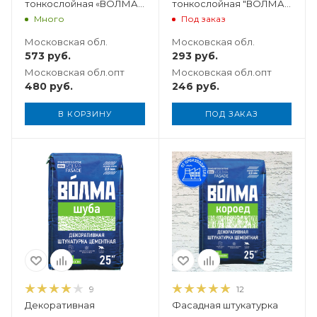
тонкослойная «ВОЛМА-
тонкослойная "ВОЛМА-
Декор», 12 кг
Декор", 5 кг
Много
Под заказ
Московская обл.
Московская обл.
573
руб.
293
руб.
Московская обл.опт
Московская обл.опт
480
руб.
246
руб.
В КОРЗИНУ
ПОД ЗАКАЗ
Вес, кг
25
9
12
Декоративная
Фасадная штукатурка