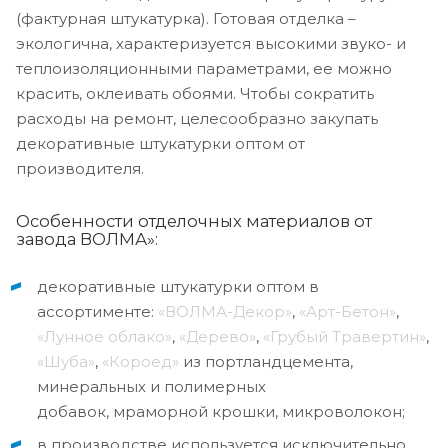
(фактурная штукатурка). Готовая отделка –
экологична, характеризуется высокими звуко- и
теплоизоляционными параметрами, ее можно
красить, оклеивать обоями. Чтобы сократить
расходы на ремонт, целесообразно закупать
декоративные штукатурки оптом от
производителя.
Особенности отделочных материалов от
завода ВОЛМА»:
декоративные штукатурки оптом в
ассортименте:
«ВОЛМА-Декор»
,
«Арт-Бетон»
,
«Лунное облако»
,
«Дерево»
,
«Грубый Травертин»
,
«Шуба»
,
«Короед»
из портландцемента,
минеральных и полимерных
добавок, мраморной крошки, микроволокон;
в производстве используется исключительно