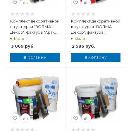
Комплект декоративной
Комплект декоративной
штукатурки "ВОЛМА-
штукатурки "ВОЛМА-
Декор", фактура "Арт-
Декор", фактура
Бетон", 5 кг
"Дерево", 5 кг
Мало
Мало
3 069
руб.
2 586
руб.
В КОРЗИНУ
В КОРЗИНУ
Вес, кг
5