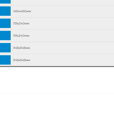
450х450мм
113х240мм
113х240мм
345х345мм
345х345мм