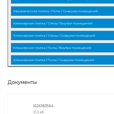
Документы
1626183564
31,3 кб