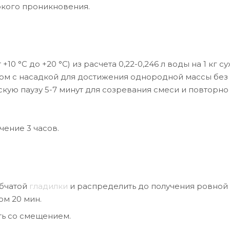
окого проникновения.
10 °С до +20 °С) из расчета 0,22-0,246 л воды на 1 кг су
ом с насадкой для достижения однородной массы без
скую паузу 5-7 минут для созревания смеси и повторно
ение 3 часов.
убчатой
гладилки
и распределить до получения ровной
ом 20 мин.
ать со смещением.