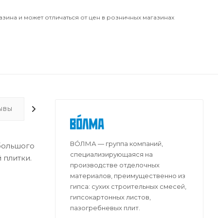
азина и может отличаться от цен в розничных магазинах
ЫВЫ
ДОПОЛНИТЕЛЬНО
ВО́ЛМА — группа компаний,
большого
специализирующаяся на
 плитки.
производстве отделочных
материалов, преимущественно из
гипса: сухих строительных смесей,
гипсокартонных листов,
пазогребневых плит.