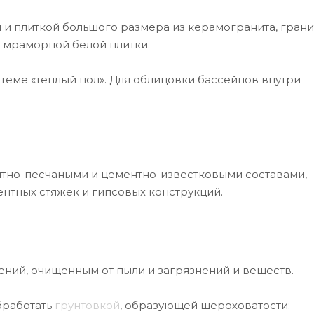
 и плиткой большого размера из керамогранита, грани
и мраморной белой плитки.
теме «теплый пол». Для облицовки бассейнов внутри
нтно-песчаными и цементно-известковыми составами,
нтных стяжек и гипсовых конструкций.
ений, очищенным от пыли и загрязнений и веществ.
бработать
грунтовкой
, образующей шероховатости;