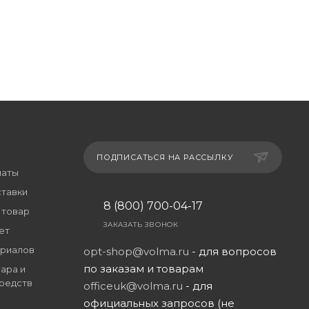
ПОДПИСАТЬСЯ НА РАССЫЛКУ
латы
ставки
8 (800) 700-04-17
 товар
ЗАКАЗАТЬ ЗВОНОК
ет
риалов
opt-shop@volma.ru
- для вопросов
по заказам и товарам
ара и
редств
officeuk@volma.ru
- для
официальных запросов (не