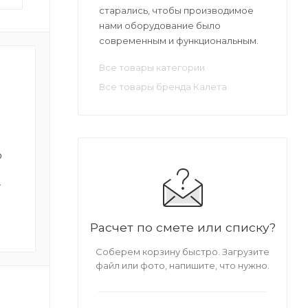
старались, чтобы производимое
нами оборудование было
современным и функциональным.
Все товары категории
Все товары бренда Калета
о
Выключатель давления
Очиститель для
воды (датчик)
пульверизатора Ка
т
7 567 руб. * 1 шт
2 261 руб. * 1 ш
Нет в наличии
Нет в наличи
Расчет по смете или списку?
Соберем корзину быстро. Загрузите
файл или фото, напишите, что нужно.