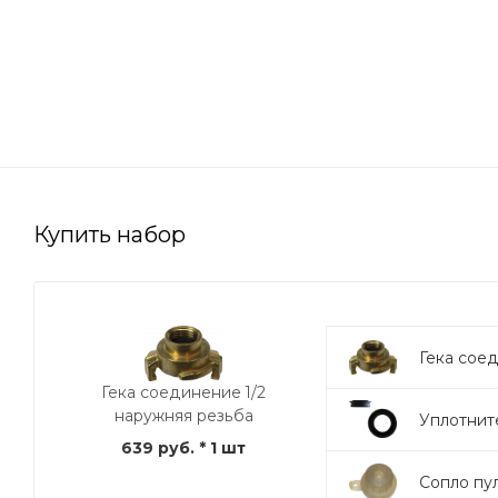
Купить набор
Гека соед
Гека соединение 1/2
наружняя резьба
Уплотнит
639 руб.
* 1 шт
Сопло пул