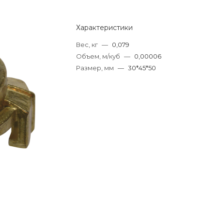
Характеристики
Вес, кг
—
0,079
Объем, м/куб
—
0,00006
Размер, мм
—
30*45*50