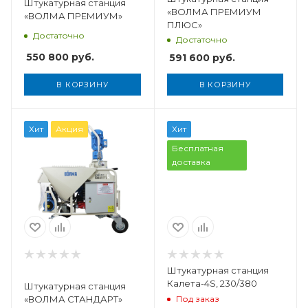
Штукатурная станция
«ВОЛМА ПРЕМИУМ
«ВОЛМА ПРЕМИУМ»
ПЛЮС»
Достаточно
Достаточно
550 800
руб.
591 600
руб.
В КОРЗИНУ
В КОРЗИНУ
Вес, кг
Хит
Акция
Хит
160 кг
Бесплатная
доставка
тная,
ая,
иеся
Штукатурная станция
Калета-4S, 230/380
Штукатурная станция
Под заказ
«ВОЛМА СТАНДАРТ»