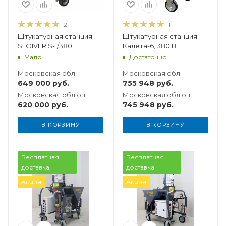
2
1
Штукатурная станция
Штукатурная станция
STOIVER S-1/380
Калета-6, 380 В
Мало
Достаточно
Московская обл.
Московская обл.
649 000
руб.
755 948
руб.
Московская обл.опт
Московская обл.опт
620 000
руб.
745 948
руб.
В КОРЗИНУ
В КОРЗИНУ
Вес, кг
Бесплатная
Бесплатная
250
доставка
доставка
Акция
Акция