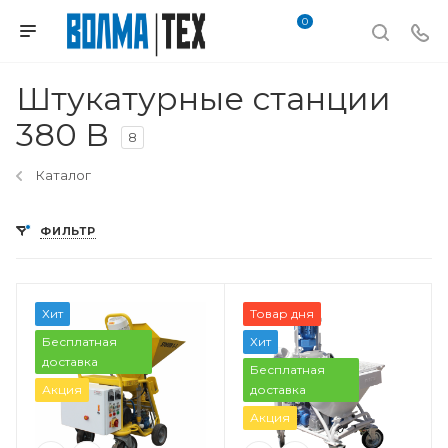
0
Штукатурные станции
380 В
8
Каталог
ФИЛЬТР
Вес, кг
Хит
Товар дня
250 кг.
Бесплатная
Хит
Тип смеси
доставка
Бесплатная
известково-гипсовая,
Акция
доставка
известково-цементная,
Акция
самовыравнивающиеся