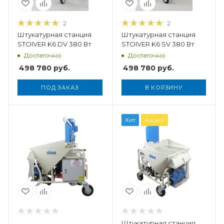
2
2
Штукатурная станция
Штукатурная станция
STOIVER K6 DV 380 Вт
STOIVER K6 SV 380 Вт
Достаточно
Достаточно
498 780
руб.
498 780
руб.
ПОД ЗАКАЗ
В КОРЗИНУ
Вес, кг
Хит
Акция
320 кг
Объем бункера
150 кг
Тип смеси
ая,
самовыравнивающиеся,
тная,
известково-цементная,
иеся
известково-гипсовая
Штукатурная станция